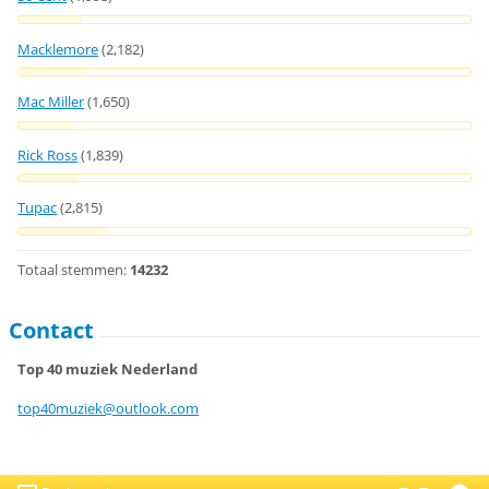
Macklemore
(2,182)
Mac Miller
(1,650)
Rick Ross
(1,839)
Tupac
(2,815)
Totaal stemmen:
14232
Contact
Top 40 muziek Nederland
top40muz
iek@outl
ook.com