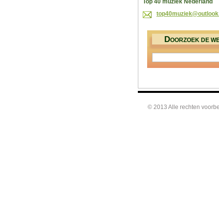
Top 40 muziek Nederland
top40muz
iek@outl
ook
D
OORZOEK DE WE
© 2013 Alle rechten voor