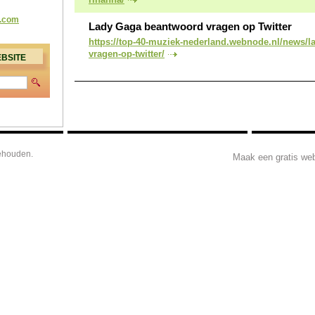
.com
Lady Gaga beantwoord vragen op Twitter
https://top-40-muziek-nederland.webnode.nl/news/l
vragen-op-twitter/
BSITE
behouden.
Maak een gratis web