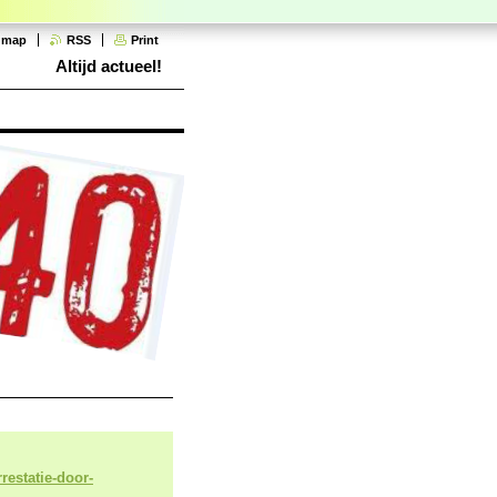
e map
RSS
Print
Altijd actueel!
restatie-door-