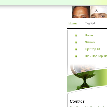
Home
Tag lijst
Home
Nieuws
Lijst Top 40
Hip - Hop Top Ti
C
ONTACT