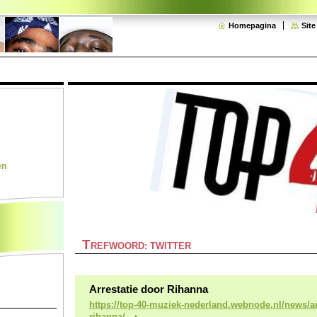
Homepagina
Sit
en
T
REFWOORD: TWITTER
Arrestatie door Rihanna
https://top-40-muziek-nederland.webnode.nl/news/ar
rihanna/