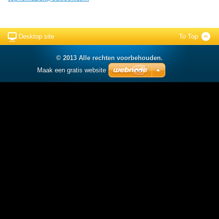
Desktop site
To Top
© 2013 Alle rechten voorbehouden.
Maak een gratis website