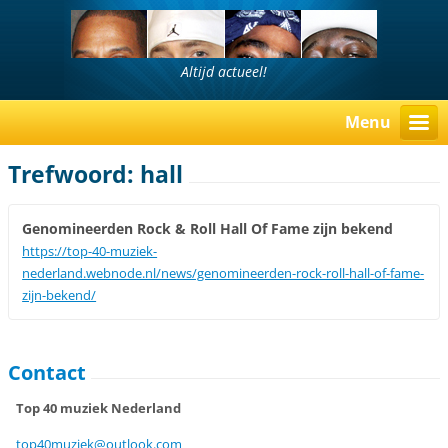
Altijd actueel!
Menu
Trefwoord: hall
Genomineerden Rock & Roll Hall Of Fame zijn bekend
https://top-40-muziek-
nederland.webnode.nl/news/genomineerden-rock-roll-hall-of-fame-
zijn-bekend/
Contact
Top 40 muziek Nederland
top40muz
iek@outl
ook.com