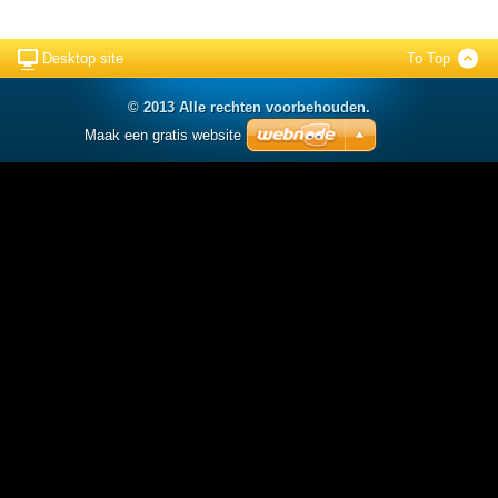
Desktop site
To Top
© 2013 Alle rechten voorbehouden.
Maak een gratis website